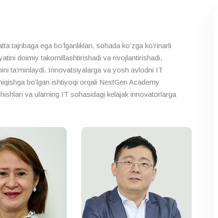
sh
SAP ilovalariga sertifikatlangan assotsiat
 tajribaga ega bo’lganliklari, sohada ko’zga ko’rinarli
ini doimiy takomillashtirishadi va rivojlantirishadi,
ini ta’minlaydi. Innovatsiyalarga va yosh avlodni IT
chiqishga bo’lgan ishtiyoqi orqali NextGen Academy
rishishlari va ularning IT sohasidagi kelajak innovatorlarga