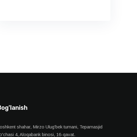
Bog'lanish
oshkent shahar, Mirzo Ulug'bek tumani, Tepamasjid
o'chasi 4, Aloqabank binosi, 16-qavat.