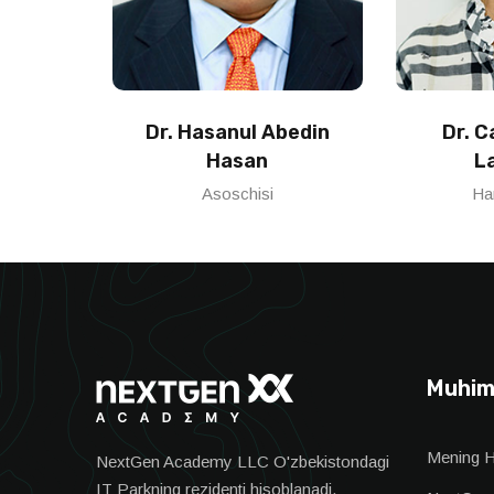
Dr. Hasanul Abedin
Dr. 
Hasan
L
Asoschisi
Ha
Muhim
Mening 
NextGen Academy LLC O'zbekistondagi
IT Parkning rezidenti hisoblanadi.