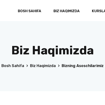
BOSH SAHIFA
BIZ HAQIMIZDA
KURSL
Freelancerlar uchun professional grafik
dizayn
k
Biz Haqimizda
UI/UX Dizayn bo’yicha professional sertifikat
2D/3D Animatsiya va video tahrir
Freelancerlar uchun hisoblarni boshqarish
Bosh Sahifa
Biz Haqimizda
Bizning Asoschilarimiz
tizimi
Cisco sertifikatlangan tarmoq assotsiati
Cisco sertifikatlangan tarmoq mutaxassis
AWS sertifikatlangan bulut amaliyotchisi