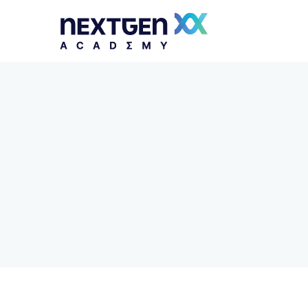
Python Asoslari va Django Freymvork
JavaScript Asoslari va AngularJS Freymvor
Flutter va Dart bilan ilovalar ishlab chiqish
PHP va Laravel bilan veb-ilovalar yaratish
Kotlin bilan ko'p platformali ilova ishlab
chiqish
DevOps va Platforma Muhandisligini
O'zlashtirish
Xavfsizlik Operatsiyalar Markazi Analitigi