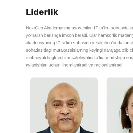
Raqamli Marketing va Analitikani O'zlashtiri
Liderlik
NextGen Akademyning asoschilari IT ta’lim sohasida katta
yo’nalish berishga imkon beradi. Ular hamkorlik madaniyat
akademiyaning IT ta’lim sohasida yetakchi o’rinda turish
sohadasidagi mutaxassislarning keyingi darajaga olib 
rahbariyati tinglovchilar salohiyatini to’liq ochilishiga e
aylanishlari uchun ilhomlantiradi va rag’batlantiradi.