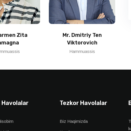
Carmen Zita
Mr. Dmitriy Ten
amagna
Viktorovich
mmuassis
Hammuassis
 Havolalar
Tezkor Havolalar
Hisobim
Biz Haqimizda
T
k